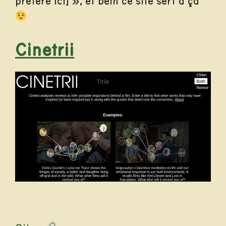
préféré ici] », et bein ce site sert à ça
Cinetrii