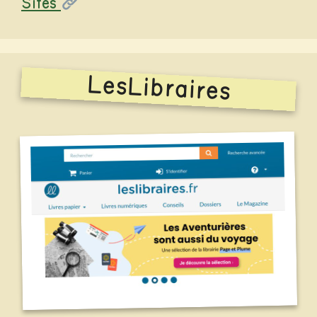
Catégories
Sites
LesLibraires