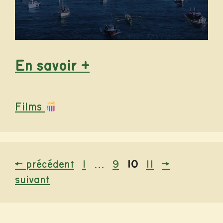
En savoir +
Catégories
Films
Page
Page
Page
Page
←
précédent
1
…
9
10
11
→
suivant