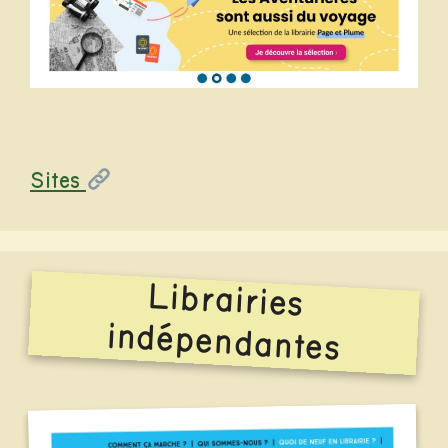
Catégories
Sites
Librairies
indépendantes